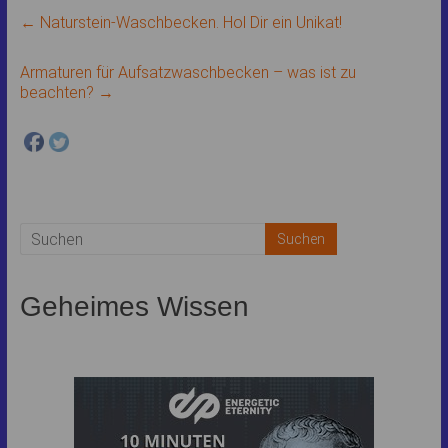
←
Naturstein-Waschbecken. Hol Dir ein Unikat!
Facebook
ist deaktiviert.
Armaturen für Aufsatzwaschbecken – was ist zu
✓ Zulassen
beachten?
→
Datenschutzbedingungen
Geheimes Wissen