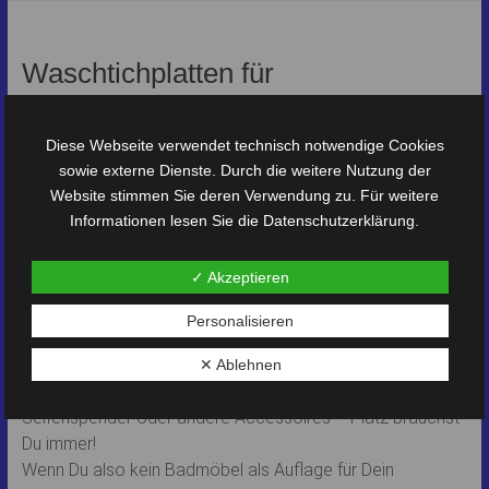
Waschtichplatten für
Aufsatzwaschbecken – einfache
und schnelle Montage
Diese Webseite verwendet technisch notwendige Cookies
sowie externe Dienste. Durch die weitere Nutzung der
Platten für Aufsatzwaschbecken
Website stimmen Sie deren Verwendung zu. Für weitere
Informationen lesen Sie die
Datenschutzerklärung
.
– doppelter Nutzen!
✓ Akzeptieren
Fertige Waschtischplatten sind die schnellste Lösung zur
Montage Deines neuen Aufsatzwaschbeckens. Die
Personalisieren
Bohrung für den Ablauf ist bereits drin. Ein weiterer Vorteil
dieser Waschtische besteht darin, daß Du damit
✕ Ablehnen
Ablagefläche gewinnst. Ob für Kosmetik, Zahnpflege,
Seifenspender oder andere Accessoires – Platz brauchst
Du immer!
Wenn Du also kein Badmöbel als Auflage für Dein