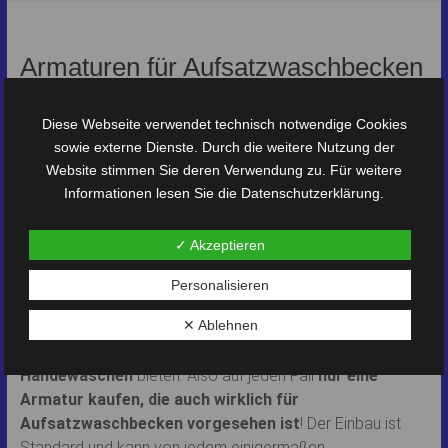
Armaturen für Aufsatzwaschbecken
– was ist zu beachten?
Diese Webseite verwendet technisch notwendige Cookies
Jedes Aufsatzwaschbecken braucht eine passende
sowie externe Dienste. Durch die weitere Nutzung der
Armatur!
Website stimmen Sie deren Verwendung zu. Für weitere
Informationen lesen Sie die
Datenschutzerklärung
.
Es gibt nicht nur
Aufsatzwaschbecken und Waschtische
aus Granit und Marmor
– sondern auch Armaturen im
✓ Akzeptieren
gleichen Material bzw. passenden Stil. Die Auswahl ist
enorm. So ist z.B. ein „Facelift“ deines Bades ohne großen
Personalisieren
Aufwand möglich… Wichtig ist die richtige Höhe und Länge
✕ Ablehnen
der Armatur. Diese muß logischer Weise über den Rand
des Waschbeckens reichen und
genug Platz z.B. zum
Händewaschen
bieten. Also auf jeden Fall
nur eine
Armatur kaufen, die auch wirklich für
Aufsatzwaschbecken vorgesehen ist
! Der Einbau ist
Standard und kann von jedem einigermaßen