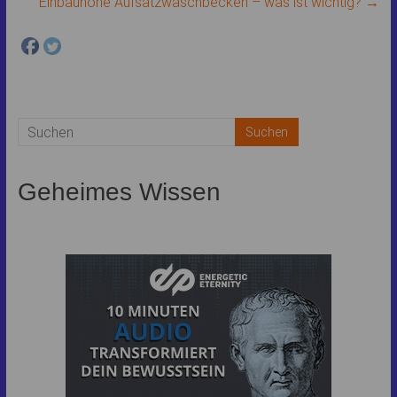
Einbauhöhe Aufsatzwaschbecken – was ist wichtig?
→
Datenschutzbedingungen
Geheimes Wissen