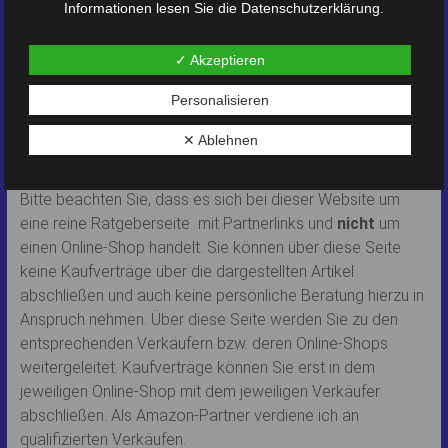
Informationen lesen Sie die
Datenschutzerklärung
.
Produkthinweis:
✓ Akzeptieren
Bei den angebotenen Produkten, handelt es sich um Artikel
des Amazon-Marktplatzes.
Personalisieren
Bestellung, Lieferung und sonstige Abwicklung erfolgt
ausschließlich über Amazon bzw. die in den
✕ Ablehnen
Artikelbeschreibung angegebenen Lieferanten.
Bitte beachten Sie, dass es sich bei dieser Website um
eine reine Ratgeberseite mit Partnerlinks und
nicht
um
einen Online-Shop handelt. Sie können über diese Seite
keine Kaufverträge über die dargestellten Artikel
abschließen und auch keine persönliche Beratung hierzu in
Anspruch nehmen. Über diese Seite werden Sie zu den
entsprechenden Verkäufern bzw. deren Online-Shops
weitergeleitet. Kaufverträge können Sie erst in dem
jeweiligen Online-Shop mit dem jeweiligen Verkäufer
abschließen. Als Amazon-Partner verdiene ich an
qualifizierten Verkäufen.