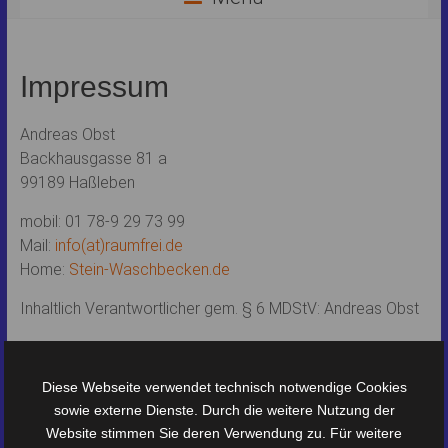
Impressum
Andreas Obst
Backhausgasse 81 a
99189 Haßleben
mobil: 01 78-9 29 73 99
Mail:
info(at)raumfrei.de
Home:
Stein-Waschbecken.de
Inhaltlich Verantwortlicher gem. § 6 MDStV: Andreas Obst
Bildnachweis:
© 2022 Andreas Obst
Diese Webseite verwendet technisch notwendige Cookies
Amazon Marktplatz (diverse Lieferanten)
sowie externe Dienste. Durch die weitere Nutzung der
Website stimmen Sie deren Verwendung zu. Für weitere
pixabay