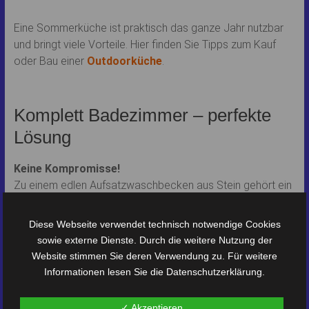
Eine Sommerküche ist praktisch das ganze Jahr nutzbar
und bringt viele Vorteile. Hier finden Sie Tipps zum Kauf
oder Bau einer
Outdoorküche
.
Komplett Badezimmer – perfekte
Lösung
Keine Kompromisse!
Zu einem edlen Aufsatzwaschbecken aus Stein gehört ein
passender Unterschrank oder ein Waschtisch!
Wenn Du in Dein neues Badezimmer investierst, dann sollte
Diese Webseite verwendet technisch notwendige Cookies
alles passen. Wähle für den Waschtisch echtes Holz oder
sowie externe Dienste. Durch die weitere Nutzung der
passenden Stein. Ich habe mein Granit-Waschbecken auf
Website stimmen Sie deren Verwendung zu. Für weitere
eine massive Platte aus Buchenholz (Stabbuche) gesetzt.
Informationen lesen Sie die
Datenschutzerklärung
.
Auch Teak-Holz und andere stilvolle Materialien passen gut
zusammen. Wenn Du eine einfache, fertige Lösung suchst:
✓ Akzeptieren