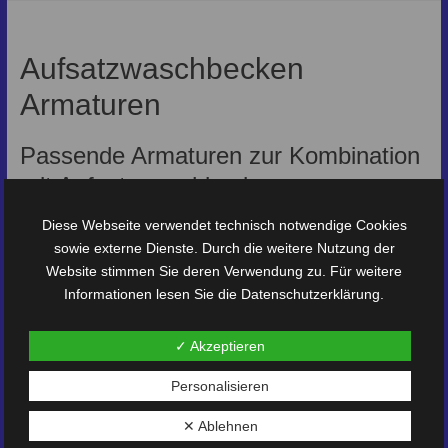
Aufsatzwaschbecken
Armaturen
Passende Armaturen zur Kombination
mit Aufsatzwaschbecken
Diese Webseite verwendet technisch notwendige Cookies
Für jeden Stil und jede Art von Waschbecken gibt es die
sowie externe Dienste. Durch die weitere Nutzung der
passende Waschbeckenarmatur. Wichtig ist, die gute
Website stimmen Sie deren Verwendung zu. Für weitere
Bedienbarkeit und natürlich das harmonische Gesamtbild
Informationen lesen Sie die
Datenschutzerklärung
.
zur übrigen Badeinrichtung.
Die Technik an sich ähnelt sich bei den meisten
✓ Akzeptieren
Waschbeckenarmaturen. Neben der klassischen
Personalisieren
Mischbatterie sind heute vor allem Einhebelmischer im
Gebrauch. Diese sind robust und bewährt und verfügen
✕ Ablehnen
neben guter Bedienbarkeit über eine lange Lebensdauer.