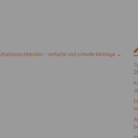
Aufsatzwaschbecken – einfache und schnelle Montage
→
T
2
K
J
E
w
A
b
W